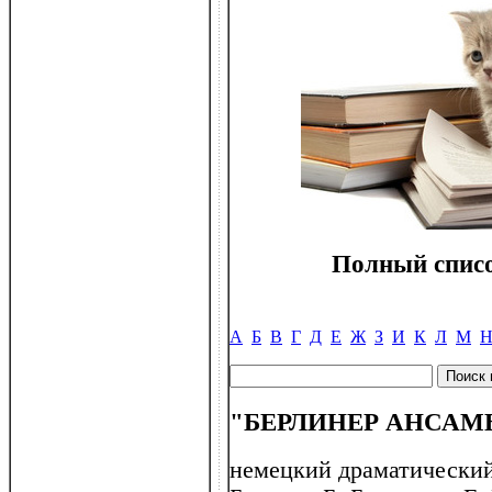
Полный списо
А
Б
В
Г
Д
Е
Ж
З
И
К
Л
М
"БЕРЛИНЕР АНСАМБЛЬ
немецкий драматический 