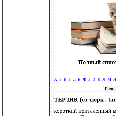
Полный списо
А
Б
В
Г
Д
Е
Ж
З
И
К
Л
М
ТЕРЛИК (от тюрк . tarl
короткий приталенный м