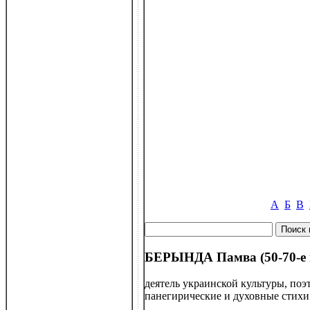
А
Б
В
БЕРЫНДА Памва (50-70-е гг 
деятель украинской культуры, поэт
панегирические и духовные стихи