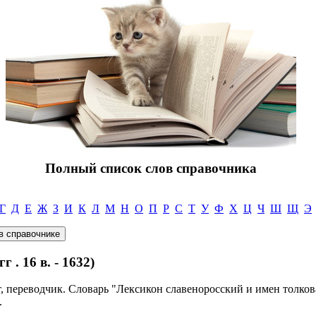
Полный список слов справочника
Г
Д
Е
Ж
З
И
К
Л
М
Н
О
П
Р
С
Т
У
Ф
Х
Ц
Ч
Ш
Щ
Э
. 16 в. - 1632)
, переводчик. Словарь "Лексикон славеноросский и имен толкован
.