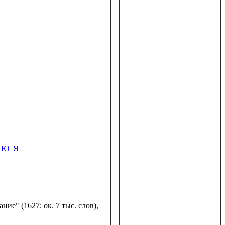
Ю
Я
ие" (1627; ок. 7 тыс. слов),