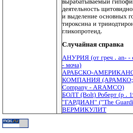
вырабатываемый гипофи
деятельность щитовидно
и выделение основных г
тироксина и трииодтиро
гликопротеид.
Случайная справка
АНУРИЯ (от греч . an- -
- моча)
АРАБСКО-АМЕРИКАН
КОМПАНИЯ (АРАМКО; анг
Company - ARAMCO)
БОЛТ (Bolt) Роберт (р . 1
"ГАРДИАН" ("The Guardi
ВЕРМИКУЛИТ