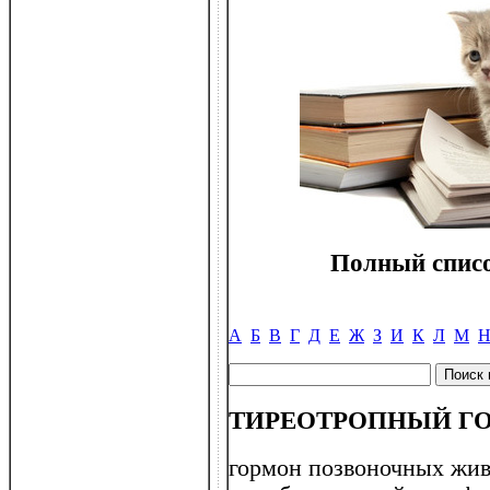
Полный списо
А
Б
В
Г
Д
Е
Ж
З
И
К
Л
М
ТИРЕОТРОПНЫЙ ГОР
гормон позвоночных жив