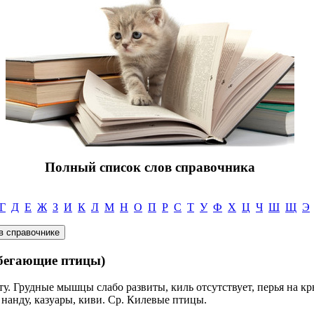
Полный список слов справочника
Г
Д
Е
Ж
З
И
К
Л
М
Н
О
П
Р
С
Т
У
Ф
Х
Ц
Ч
Ш
Щ
Э
гающие птицы)
ту. Грудные мышцы слабо развиты, киль отсутствует, перья на к
 нанду, казуары, киви. Ср. Килевые птицы.