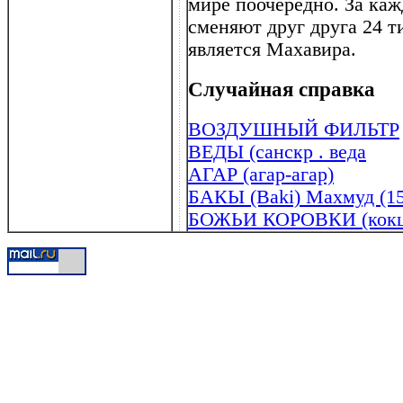
мире поочередно. За ка
сменяют друг друга 24 т
является Махавира.
Случайная справка
ВОЗДУШНЫЙ ФИЛЬТР
ВЕДЫ (санскр . веда
АГАР (агар-агар)
БАКЫ (Baki) Махмуд (15
БОЖЬИ КОРОВКИ (кокц