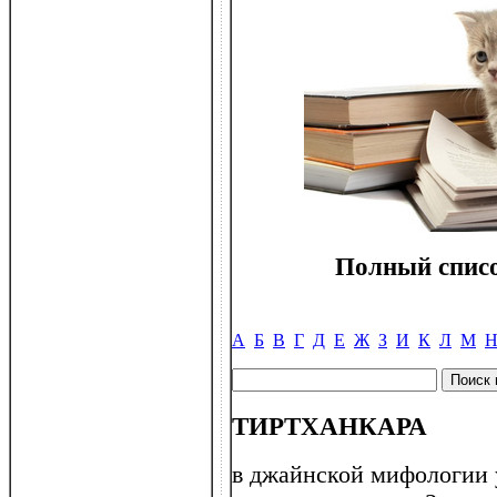
Полный списо
А
Б
В
Г
Д
Е
Ж
З
И
К
Л
М
ТИРТХАНКАРА
в джайнской мифологии 