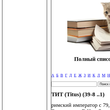
Полный списо
А
Б
В
Г
Д
Е
Ж
З
И
К
Л
М
ТИТ (Тitus) (39-8 ..1)
римский император с 79