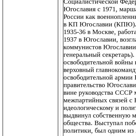
Социалистической Феде
Югославия с 1971, марша
России как военнопленны
в КП Югославии (КПЮ).
1935-36 в Москве, работ
1937 в Югославии, возг
коммунистов Югославии 
генеральный секретарь).
освободительной войны 
верховный главнокоман
освободительной армии 
правительство Югослави
вине руководства СССР 
межпартийных связей с 
идеологическому и пол
выдвинул собственную м
общества. Выступал поб
политики, был одним из