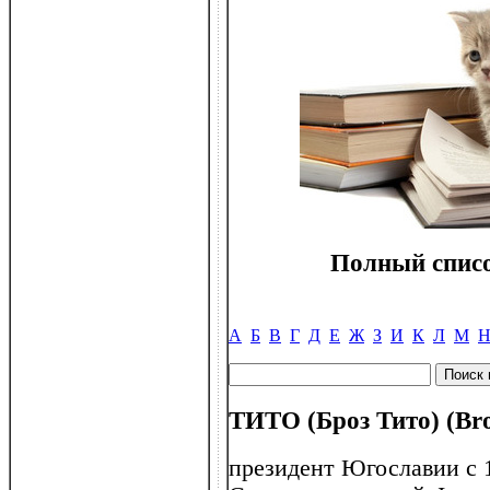
Полный списо
А
Б
В
Г
Д
Е
Ж
З
И
К
Л
М
ТИТО (Броз Тито) (Bro
президент Югославии с 