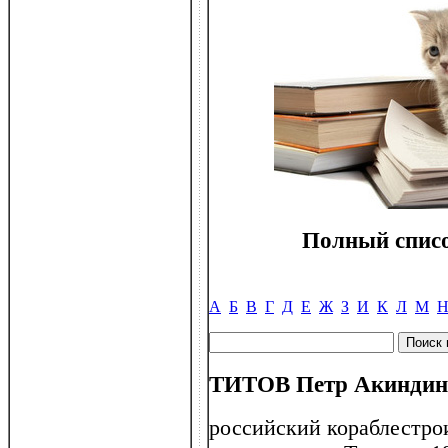
Полный списо
А
Б
В
Г
Д
Е
Ж
З
И
К
Л
М
ТИТОВ Петр Акиндино
российский кораблестро