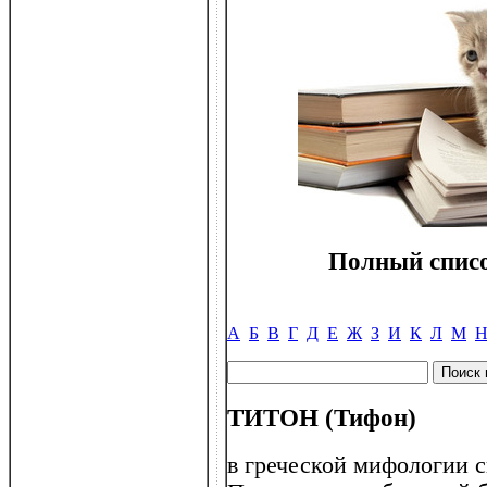
Полный списо
А
Б
В
Г
Д
Е
Ж
З
И
К
Л
М
ТИТОН (Тифон)
в греческой мифологии с