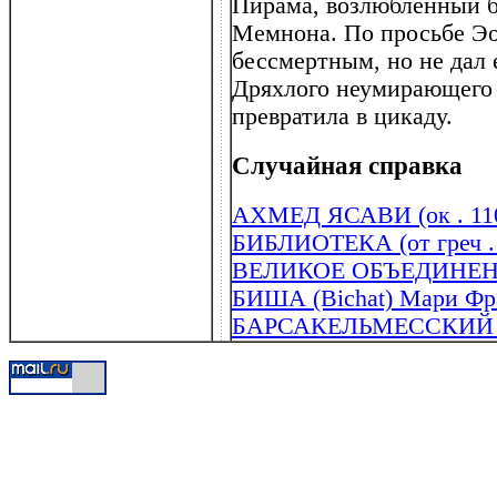
Пирама, возлюбленный б
Мемнона. По просьбе Эо
бессмертным, но не дал 
Дряхлого неумирающего 
превратила в цикаду.
Случайная справка
АХМЕД ЯСАВИ (ок . 110
БИБЛИОТЕКА (от греч . bi
ВЕЛИКОЕ ОБЪЕДИНЕ
БИША (Bichat) Мари Фра
БАРСАКЕЛЬМЕССКИЙ