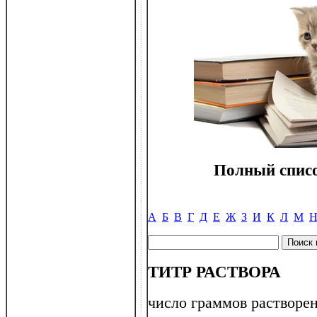
Полный списо
А
Б
В
Г
Д
Е
Ж
З
И
К
Л
М
ТИТР РАСТВОРА
число граммов растворен