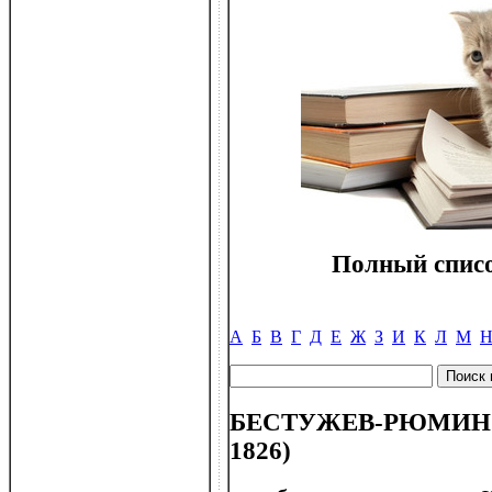
Полный списо
А
Б
В
Г
Д
Е
Ж
З
И
К
Л
М
БЕСТУЖЕВ-РЮМИН Ми
1826)