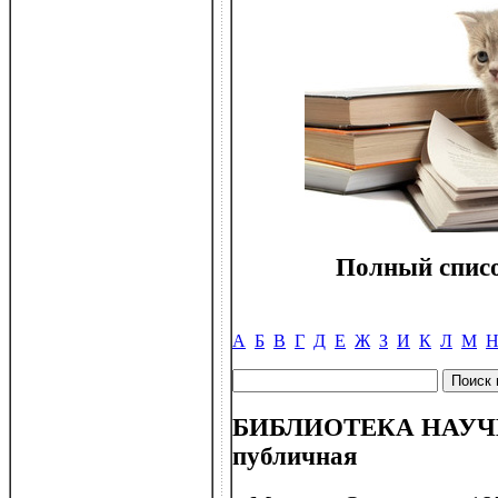
Полный списо
А
Б
В
Г
Д
Е
Ж
З
И
К
Л
М
БИБЛИОТЕКА НАУ
публичная