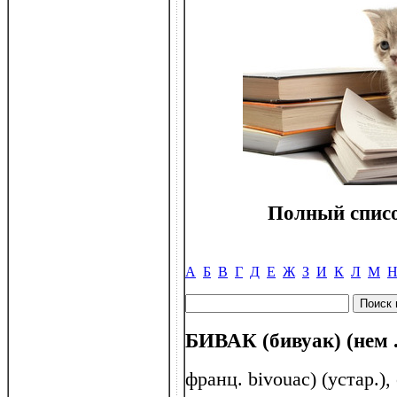
Полный списо
А
Б
В
Г
Д
Е
Ж
З
И
К
Л
М
БИВАК (бивуак) (нем 
франц. bivouac) (устар.)