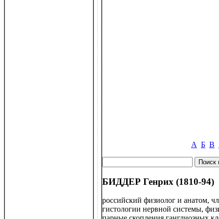
А
Б
В
БИДДЕР Генрих (1810-94)
российский физиолог и анатом, чл
гистологии нервной системы, физ
парные скопления ганглиозных кл