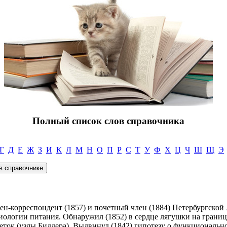
Полный список слов справочника
Г
Д
Е
Ж
З
И
К
Л
М
Н
О
П
Р
С
Т
У
Ф
Х
Ц
Ч
Ш
Щ
Э
ен-корреспондент (1857) и почетный член (1884) Петербургской
иологии питания. Обнаружил (1852) в сердце лягушки на границ
еток (узлы Биддера). Выдвинул (1842) гипотезу о функциональн