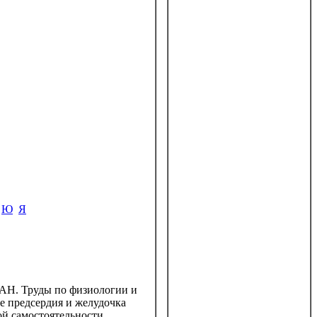
Ю
Я
 АН. Труды по физиологии и
е предсердия и желудочка
ой самостоятельности