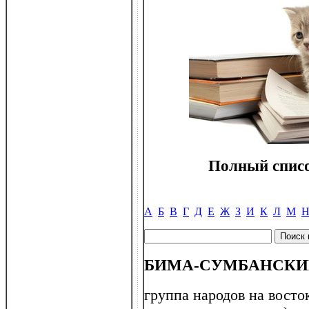
Полный списо
А
Б
В
Г
Д
Е
Ж
З
И
К
Л
М
БИМА-СУМБАНСКИ
группа народов на восто