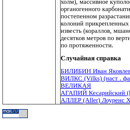
холм), массивное куполо
органогенного карбонатн
постепенном разрастании
колоний прикрепленных 
известь (кораллов, мшано
десятков метров по верт
по протяженности.
Случайная справка
БИЛИБИН Иван Яковлеви
ВИЛКС (Vilks) (наст . ф
ВЕЛИКАЯ
АГАПИЙ Кесарийский (Па
АЛЛЕР (Aller) Лоуренс Х