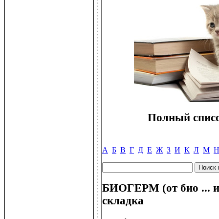
Полный списо
А
Б
В
Г
Д
Е
Ж
З
И
К
Л
М
БИОГЕРМ (от био ... и
складка