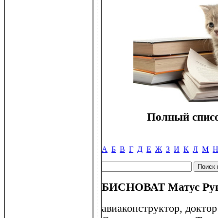
Полный списо
А
Б
В
Г
Д
Е
Ж
З
И
К
Л
М
БИСНОВАТ Матус Руви
авиаконструктор, доктор