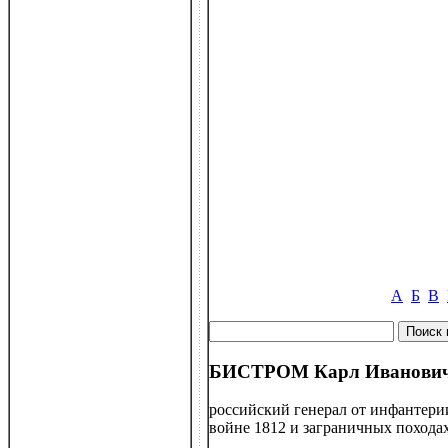
А
Б
В
БИСТРОМ Карл Иванович 
российский генерал от инфантери
войне 1812 и заграничных походах