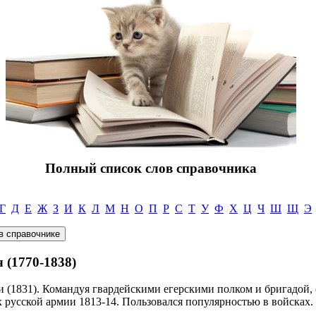
Полный список слов справочника
Г
Д
Е
Ж
З
И
К
Л
М
Н
О
П
Р
С
Т
У
Ф
Х
Ц
Ч
Ш
Щ
Э
(1770-1838)
и (1831). Командуя гвардейскими егерскими полком и бригадой,
 русской армии 1813-14. Пользовался популярностью в войсках.