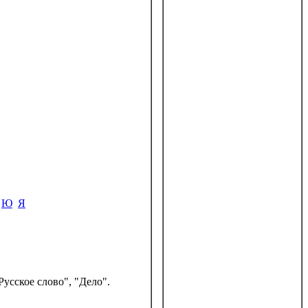
Ю
Я
усское слово", "Дело".