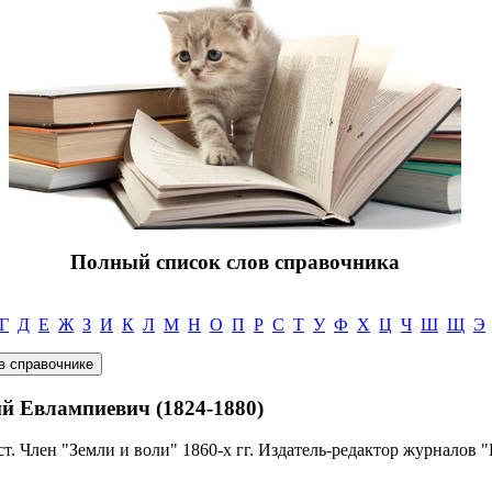
Полный список слов справочника
Г
Д
Е
Ж
З
И
К
Л
М
Н
О
П
Р
С
Т
У
Ф
Х
Ц
Ч
Ш
Щ
Э
Евлампиевич (1824-1880)
. Член "Земли и воли" 1860-х гг. Издатель-редактор журналов "Р