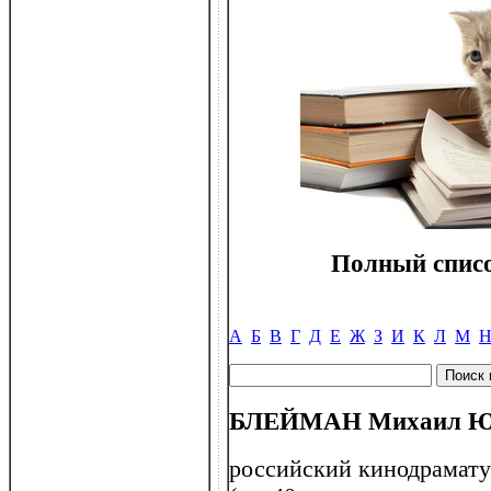
Полный списо
А
Б
В
Г
Д
Е
Ж
З
И
К
Л
М
БЛЕЙМАН Михаил Юрь
российский кинодрамату