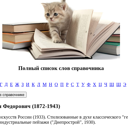
Полный список слов справочника
Г
Д
Е
Ж
З
И
К
Л
М
Н
О
П
Р
С
Т
У
Ф
Х
Ц
Ч
Ш
Щ
Э
Федорович (1872-1943)
скусств России (1933). Стилизованные в духе классического "ге
индустриальные пейзажи ("Днепрострой", 1930).