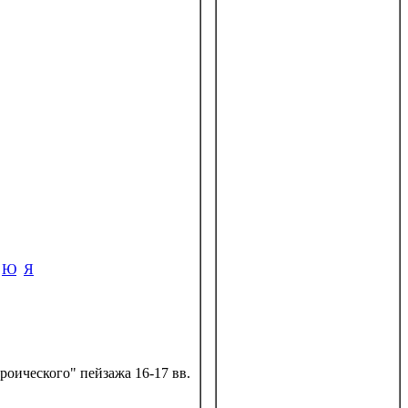
Ю
Я
роического" пейзажа 16-17 вв.