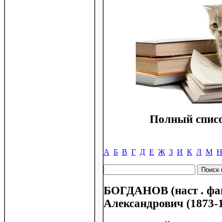
Полный списо
А
Б
В
Г
Д
Е
Ж
З
И
К
Л
М
БОГДАНОВ (наст . фа
Александрович (1873-