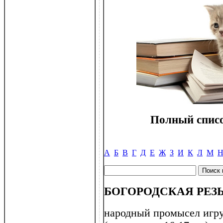
Полный списо
А
Б
В
Г
Д
Е
Ж
З
И
К
Л
М
БОГОРОДСКАЯ РЕЗ
народный промысел игру