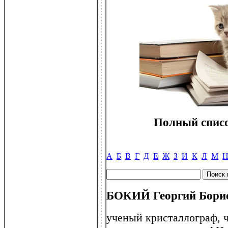
Полный списо
А
Б
В
Г
Д
Е
Ж
З
И
К
Л
М
БОКИЙ Георгий Борисо
ученый кристаллограф, 