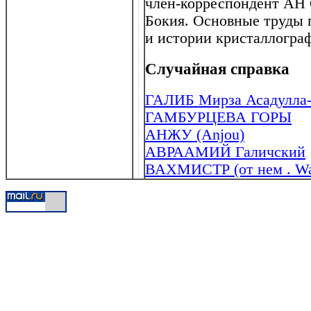
член-корреспондент АН 
Бокия. Основные труды 
и истории кристаллогра
Случайная справка
ГАЛИБ Мирза Асадулла-х
ГАМБУРЦЕВА ГОРЫ
АНЖУ (Anjou)
АВРААМИЙ Галичский
ВАХМИСТР (от нем . Wac