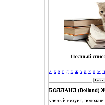
Полный списо
А
Б
В
Г
Д
Е
Ж
З
И
К
Л
М
БОЛЛАНД (Bolland) Ж
ученый иезуит, положи