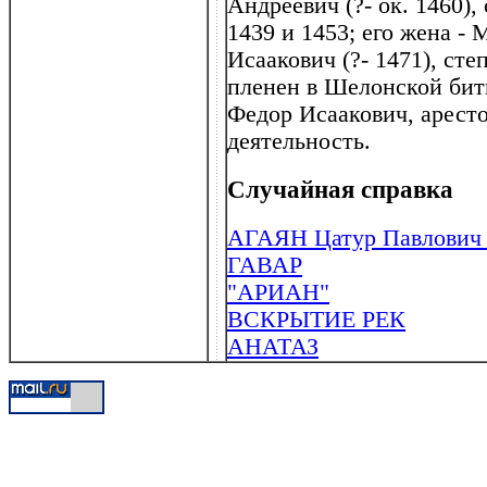
Андреевич (?- ок. 1460)
1439 и 1453; его жена -
Исаакович (?- 1471), ст
пленен в Шелонской битве
Федор Исаакович, арест
деятельность.
Случайная справка
АГАЯН Цатур Павлович (
ГАВАР
"АРИАН"
ВСКРЫТИЕ РЕК
АНАТАЗ