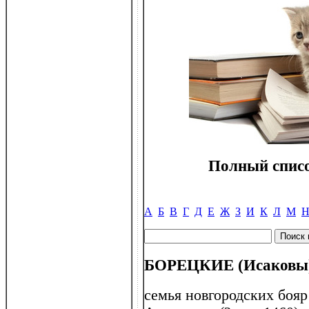
Полный списо
А
Б
В
Г
Д
Е
Ж
З
И
К
Л
М
БОРЕЦКИЕ (Исаковы
семья новгородских бояр