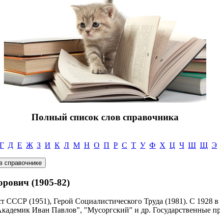
Полный список слов справочника
Г
Д
Е
Ж
З
И
К
Л
М
Н
О
П
Р
С
Т
У
Ф
Х
Ц
Ч
Ш
Щ
Э
ович (1905-82)
т СССР (1951), Герой Социалистического Труда (1981). С 1928 в
кадемик Иван Павлов", "Мусоргский" и др. Государственные пр