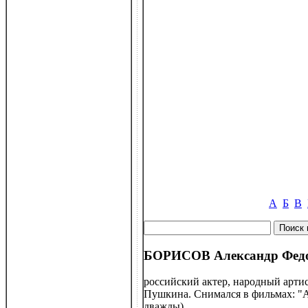
А
Б
В
БОРИСОВ Александр Федор
российский актер, народный артис
Пушкина. Снимался в фильмах: "А
дважды).