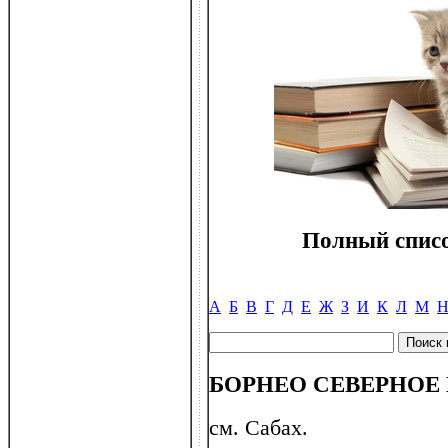
Полный списо
А
Б
В
Г
Д
Е
Ж
З
И
К
Л
М
БОРНЕО СЕВЕРНОЕ
см. Сабах.