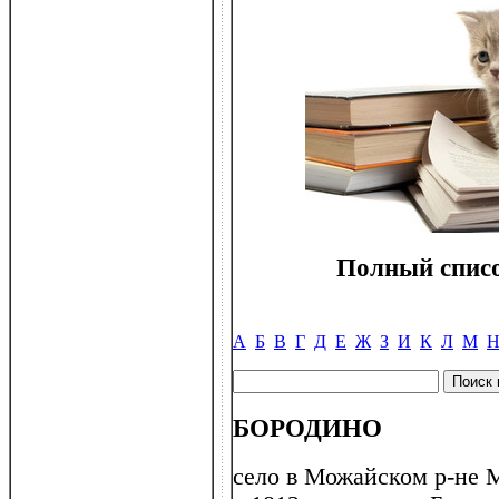
Полный списо
А
Б
В
Г
Д
Е
Ж
З
И
К
Л
М
БОРОДИНО
село в Можайском р-не М