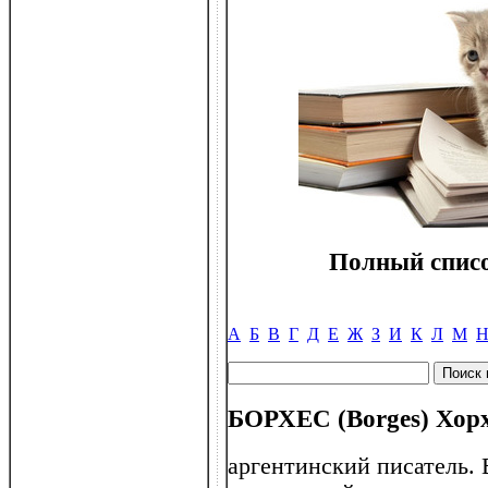
Полный списо
А
Б
В
Г
Д
Е
Ж
З
И
К
Л
М
БОРХЕС (Borges) Хорх
аргентинский писатель. В