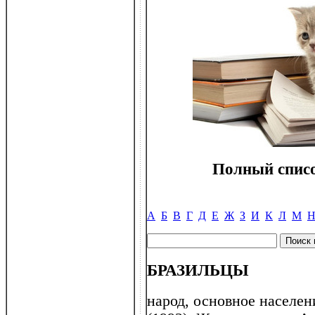
Полный списо
А
Б
В
Г
Д
Е
Ж
З
И
К
Л
М
БРАЗИЛЬЦЫ
народ, основное населен