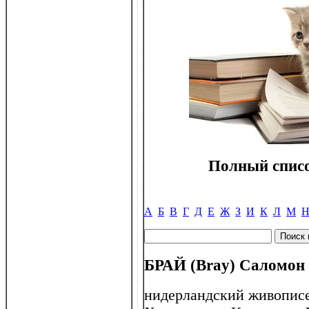
Полный списо
А
Б
В
Г
Д
Е
Ж
З
И
К
Л
М
БРАЙ (Bray) Саломон 
нидерландский живописец