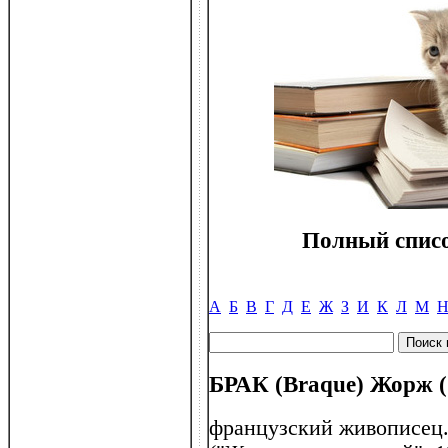
Полный списо
А
Б
В
Г
Д
Е
Ж
З
И
К
Л
М
БРАК (Braque) Жорж (
французский живописец.