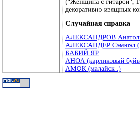
("Женщина с гитарой", 1
декоративно-изящных к
Случайная справка
АЛЕКСАНДРОВ Анатолий
АЛЕКСАНДЕР Сэмюэл (1
БАБИЙ ЯР
АНОА (карликовый буйв
АМОК (малайск .)