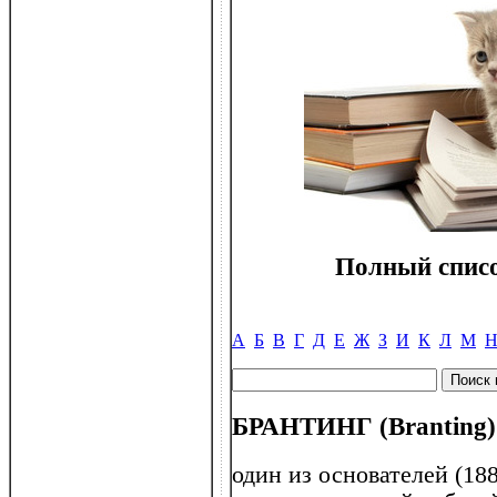
Полный списо
А
Б
В
Г
Д
Е
Ж
З
И
К
Л
М
БРАНТИНГ (Branting) 
один из основателей (18