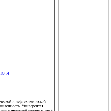
Ю
Я
ической и нефтехимической
ышленность. Университет.
галась немецкой колонизации (с