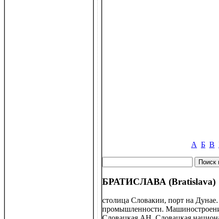
А
Б
В
БРАТИСЛАВА (Bratislava)
столица Словакии, порт на Дунае
промышленности. Машиностроение
Словацкая АН. Словацкая национал