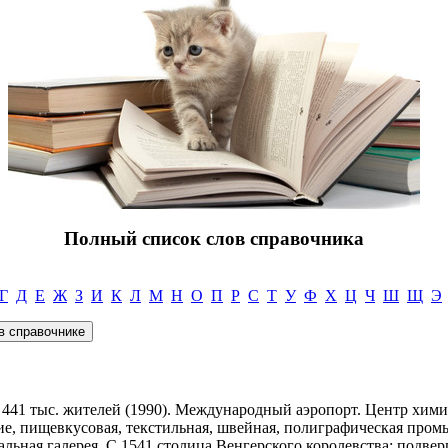
Полный список слов справочника
Г
Д
Е
Ж
З
И
К
Л
М
Н
О
П
Р
С
Т
У
Ф
Х
Ц
Ч
Ш
Щ
Э
. 441 тыс. жителей (1990). Международный аэропорт. Центр хим
, пищевкусовая, текстильная, швейная, полиграфическая пром
ьная галерея. С 1541 столица Венгерского королевства; подвер