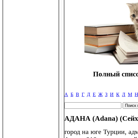
Полный списо
А
Б
В
Г
Д
Е
Ж
З
И
К
Л
М
АДАНА (Adana) (Сейх
город на юге Турции, а