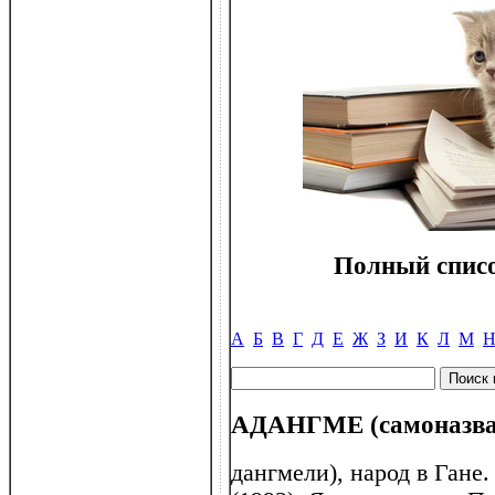
Полный списо
А
Б
В
Г
Д
Е
Ж
З
И
К
Л
М
АДАНГМЕ (самоназван
дангмели), народ в Гане