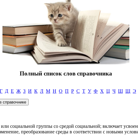
Полный список слов справочника
Г
Д
Е
Ж
З
И
К
Л
М
Н
О
П
Р
С
Т
У
Ф
Х
Ц
Ч
Ш
Щ
Э
 или социальной группы со средой социальной; включает усвоен
зменение, преобразование среды в соответствии с новыми услов