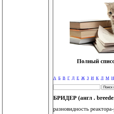
Полный списо
А
Б
В
Г
Д
Е
Ж
З
И
К
Л
М
БРИДЕР (англ . breede
разновидность реактора