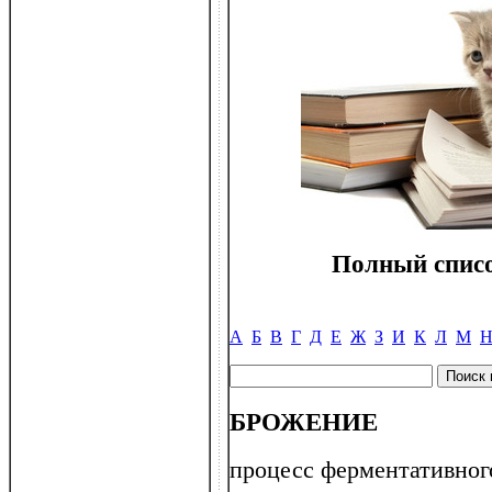
Полный списо
А
Б
В
Г
Д
Е
Ж
З
И
К
Л
М
БРОЖЕНИЕ
процесс ферментативног