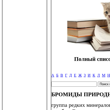
Полный списо
А
Б
В
Г
Д
Е
Ж
З
И
К
Л
М
БРОМИДЫ ПРИРОД
группа редких минерало