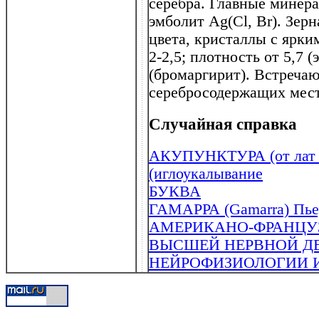
серебра. Главные минера
эмболит Ag(Cl, Br). Зер
цвета, кристаллы с ярки
2-2,5; плотность от 5,7 (
(бромаргирит). Встреча
серебросодержащих мес
Случайная справка
АКУПУНКТУРА (от лат . a
(иглоукалывание
БУКВА
ГАМАРРА (Gamarra) Пьер
АМЕРИКАНО-ФРАНЦУЗ
ВЫСШЕЙ НЕРВНОЙ Д
НЕЙРОФИЗИОЛОГИИ И