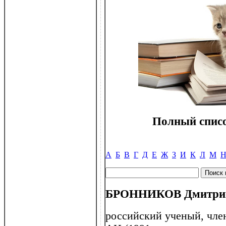
Полный списо
А
Б
В
Г
Д
Е
Ж
З
И
К
Л
М
БРОННИКОВ Дмитрий 
российский ученый, чле