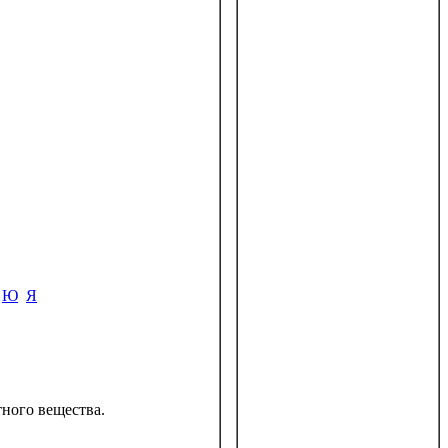
Ю
Я
тного вещества.