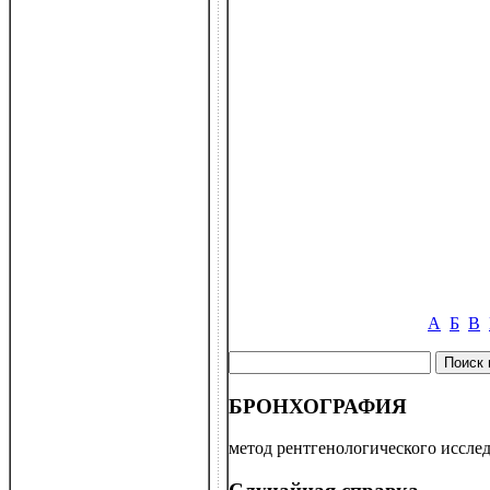
А
Б
В
БРОНХОГРАФИЯ
метод рентгенологического исслед