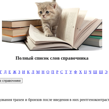
Полный список слов справочника
Г
Д
Е
Ж
З
И
К
Л
М
Н
О
П
Р
С
Т
У
Ф
Х
Ц
Ч
Ш
Щ
Э
ования трахеи и бронхов после введения в них рентгеноконтрас