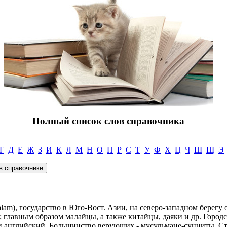
Полный список слов справочника
Г
Д
Е
Ж
З
И
К
Л
М
Н
О
П
Р
С
Т
У
Ф
Х
Ц
Ч
Ш
Щ
Э
lam), государство в Юго-Вост. Азии, на северо-западном берегу о
; главным образом малайцы, а также китайцы, даяки и др. Городс
 английский. Большинство верующих - мусульмане-сунниты. Сто