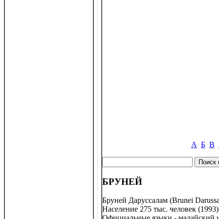
А
Б
В
БРУНЕЙ
Бруней Даруссалам (Brunei Darussa
Население 275 тыс. человек (1993)
Официальные языки - малайский и