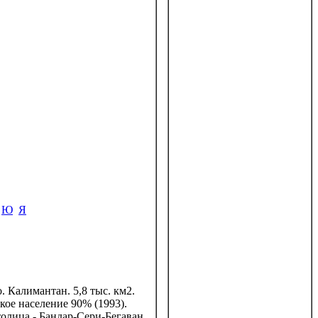
Ю
Я
. Калимантан. 5,8 тыс. км2.
кое население 90% (1993).
лица - Бандар-Сери-Бегаван.