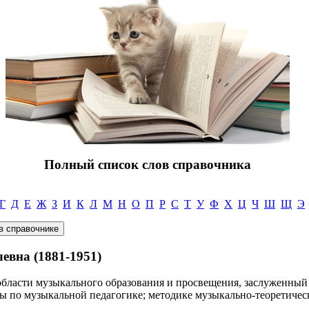
Полный список слов справочника
Г
Д
Е
Ж
З
И
К
Л
М
Н
О
П
Р
С
Т
У
Ф
Х
Ц
Ч
Ш
Щ
Э
вна (1881-1951)
области музыкального образования и просвещения, заслуженный 
уды по музыкальной педагогике; методике музыкально-теоретичес