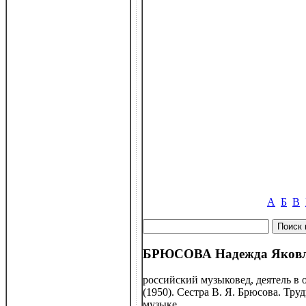
А
Б
В
БРЮСОВА Надежда Яковле
российский музыковед, деятель в 
(1950). Сестра В. Я. Брюсова. Тр
музыке.