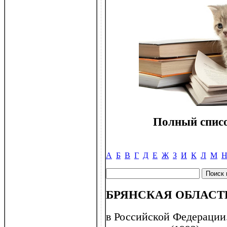
Полный списо
А
Б
В
Г
Д
Е
Ж
З
И
К
Л
М
БРЯНСКАЯ ОБЛАСТ
в Российской Федерации.