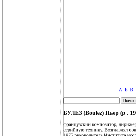
А
Б
В
БУЛЕЗ (Boulez) Пьер (р . 19
французский композитор, дирижер
серийную технику. Возглавлял ор
1975 руководитель Института исс