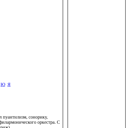
Ю
Я
л пуантилизм, сонорику,
 филармонического оркестра. С
риж).