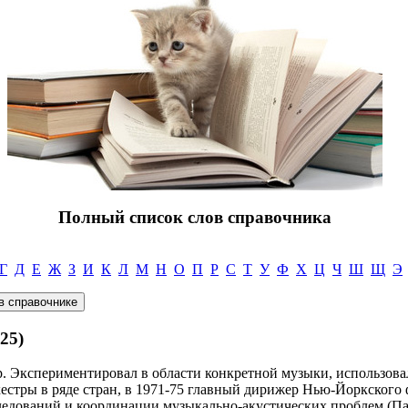
Полный список слов справочника
Г
Д
Е
Ж
З
И
К
Л
М
Н
О
П
Р
С
Т
У
Ф
Х
Ц
Ч
Ш
Щ
Э
25)
. Экспериментировал в области конкретной музыки, использова
кестры в ряде стран, в 1971-75 главный дирижер Нью-Йоркского
ледований и координации музыкально-акустических проблем (Па