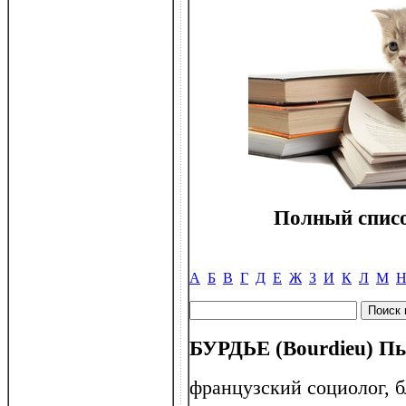
Полный списо
А
Б
В
Г
Д
Е
Ж
З
И
К
Л
М
БУРДЬЕ (Bourdieu) Пье
французский социолог, б