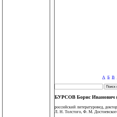
А
Б
В
БУРСОВ Борис Иванович (р
российский литературовед, доктор
Л. Н. Толстого, Ф. М. Достоевско