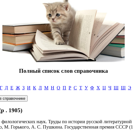
Полный список слов справочника
Г
Д
Е
Ж
З
И
К
Л
М
Н
О
П
Р
С
Т
У
Ф
Х
Ц
Ч
Ш
Щ
Э
 . 1905)
 филологических наук. Труды по истории русской литературной 
го, М. Горького, А. С. Пушкина. Государственная премия СССР (1